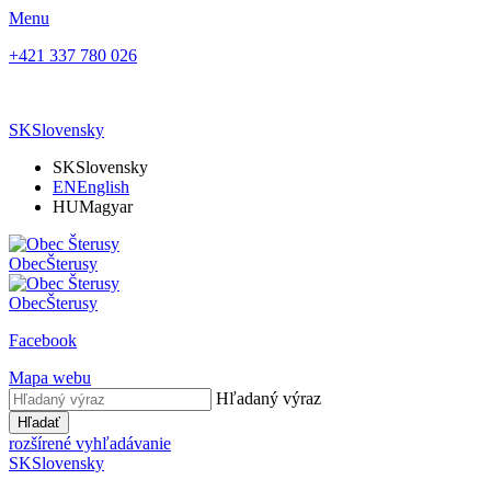
Menu
+421 337 780 026
SK
Slovensky
SK
Slovensky
EN
English
HU
Magyar
Obec
Šterusy
Obec
Šterusy
Facebook
Mapa webu
Hľadaný výraz
Hľadať
rozšírené vyhľadávanie
SK
Slovensky