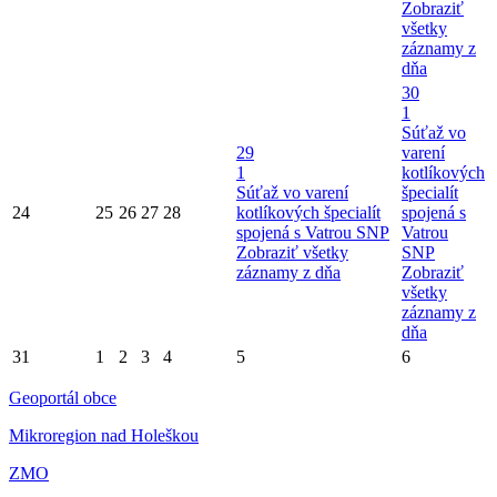
Zobraziť
všetky
záznamy z
dňa
30
1
Súťaž vo
29
varení
1
kotlíkových
Súťaž vo varení
špecialít
24
25
26
27
28
kotlíkových špecialít
spojená s
spojená s Vatrou SNP
Vatrou
Zobraziť všetky
SNP
záznamy z dňa
Zobraziť
všetky
záznamy z
dňa
31
1
2
3
4
5
6
Geoportál obce
Mikroregion nad Holeškou
ZMO