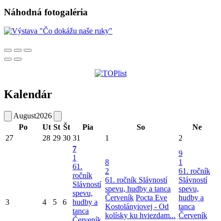
Náhodná fotogaléria
Kalendár
August
2026
Po
Ut
St
Št
Pia
So
Ne
27
28
29
30
31
1
2
7
9
1
8
1
61.
2
61. ročník
ročník
61. ročník Slávností
Slávností
Slávností
spevu, hudby a tanca
spevu,
spevu,
Červeník
Pocta Eve
hudby a
3
4
5
6
hudby a
Kostolányiovej - Od
tanca
tanca
kolísky ku hviezdam...
Červeník
Červeník