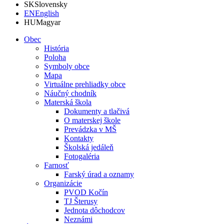
SK
Slovensky
EN
English
HU
Magyar
Obec
História
Poloha
Symboly obce
Mapa
Virtuálne prehliadky obce
Náučný chodník
Materská škola
Dokumenty a tlačivá
O materskej škole
Prevádzka v MŠ
Kontakty
Školská jedáleň
Fotogaléria
Farnosť
Farský úrad a oznamy
Organizácie
PVOD Kočín
TJ Šterusy
Jednota dôchodcov
Neznámi