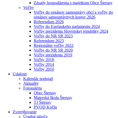
Zásady hospodárenia s majetkom Obce Šterusy
Voľby
Voľby do orgánov samosprávy obcí a voľby do
orgánov samosprávnych krajov 2026
Referendum 2026
Voľby do Európskeho parlamentu 2024
Voľby prezidenta Slovenskej republiky 2024
Voľby do NR SR 2023
Referendum 2023
Regionálne voľby 2022
Voľby do NR SR 2020
Voľby prezidenta 2019
Voľby 2018
Voľby 2014
Voľby 2010
Udalosti
Kalendár podujatí
Aktuality
Fotogaléria
Obec Šterusy
Materská škola Šterusy
TJ Šterusy
PVOD Kočín
Zverejňovanie
Úradná tabuľa