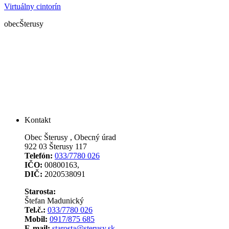
Virtuálny cintorín
obec
Šterusy
Kontakt
Obec Šterusy , Obecný úrad
922 03 Šterusy 117
Telefón:
033/7780 026
IČO:
00800163,
DIČ:
2020538091
Starosta:
Štefan Madunický
Tel.č.:
033/7780 026
Mobil:
0917/875 685
E-mail:
starosta@sterusy.sk