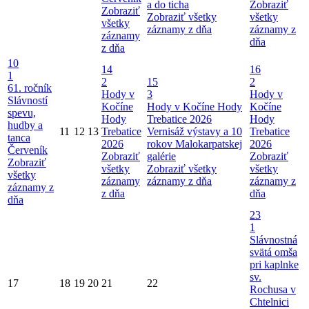
a do ticha
Zobraziť
Zobraziť
Zobraziť všetky
všetky
všetky
záznamy z dňa
záznamy z
záznamy
dňa
z dňa
10
14
16
1
2
15
2
61. ročník
Hody v
3
Hody v
Slávností
Kočíne
Hody v Kočíne
Hody
Kočíne
spevu,
Hody
Trebatice 2026
Hody
hudby a
11
12
13
Trebatice
Vernisáž výstavy a 10
Trebatice
tanca
2026
rokov Malokarpatskej
2026
Červeník
Zobraziť
galérie
Zobraziť
Zobraziť
všetky
Zobraziť všetky
všetky
všetky
záznamy
záznamy z dňa
záznamy z
záznamy z
z dňa
dňa
dňa
23
1
Slávnostná
svätá omša
pri kaplnke
sv.
17
18
19
20
21
22
Rochusa v
Chtelnici