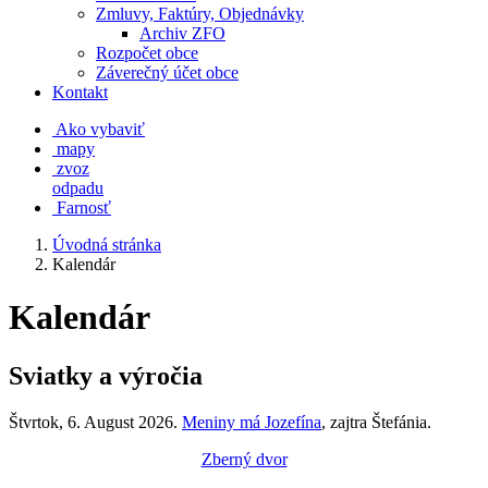
Zmluvy, Faktúry, Objednávky
Archiv ZFO
Rozpočet obce
Záverečný účet obce
Kontakt
Ako vybaviť
mapy
zvoz
odpadu
Farnosť
Úvodná stránka
Kalendár
Kalendár
Sviatky a výročia
Štvrtok
, 6. August 2026.
Meniny má
Jozefína
, zajtra
Štefánia
.
Zberný dvor