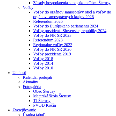
Zásady hospodárenia s majetkom Obce Šterusy
Voľby
Voľby do orgánov samosprávy obcí a voľby do
orgánov samosprávnych krajov 2026
Referendum 2026
Voľby do Európskeho parlamentu 2024
Voľby prezidenta Slovenskej republiky 2024
Voľby do NR SR 2023
Referendum 2023
Regionálne voľby 2022
Voľby do NR SR 2020
Voľby prezidenta 2019
Voľby 2018
Voľby 2014
Voľby 2010
Udalosti
Kalendár podujatí
Aktuality
Fotogaléria
Obec Šterusy
Materská škola Šterusy
TJ Šterusy
PVOD Kočín
Zverejňovanie
Úradná tabuľa