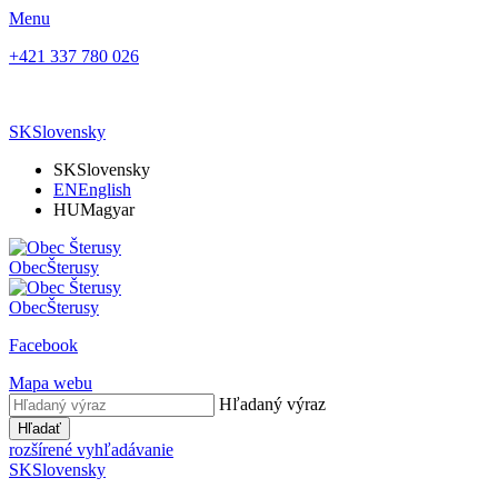
Menu
+421 337 780 026
SK
Slovensky
SK
Slovensky
EN
English
HU
Magyar
Obec
Šterusy
Obec
Šterusy
Facebook
Mapa webu
Hľadaný výraz
Hľadať
rozšírené vyhľadávanie
SK
Slovensky