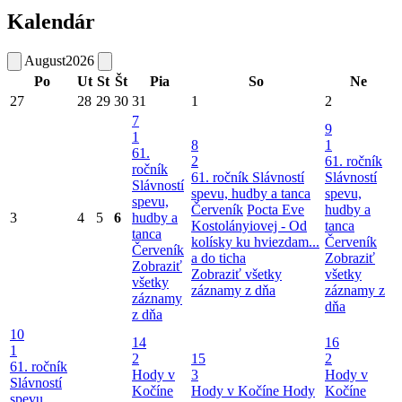
Kalendár
August
2026
Po
Ut
St
Št
Pia
So
Ne
27
28
29
30
31
1
2
7
9
1
8
1
61.
2
61. ročník
ročník
61. ročník Slávností
Slávností
Slávností
spevu, hudby a tanca
spevu,
spevu,
Červeník
Pocta Eve
hudby a
3
4
5
6
hudby a
Kostolányiovej - Od
tanca
tanca
kolísky ku hviezdam...
Červeník
Červeník
a do ticha
Zobraziť
Zobraziť
Zobraziť všetky
všetky
všetky
záznamy z dňa
záznamy z
záznamy
dňa
z dňa
10
14
16
1
2
15
2
61. ročník
Hody v
3
Hody v
Slávností
Kočíne
Hody v Kočíne
Hody
Kočíne
spevu,