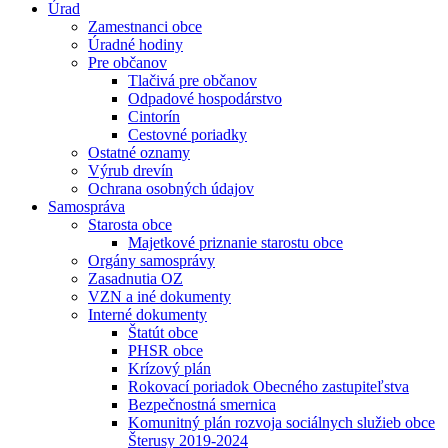
Úrad
Zamestnanci obce
Úradné hodiny
Pre občanov
Tlačivá pre občanov
Odpadové hospodárstvo
Cintorín
Cestovné poriadky
Ostatné oznamy
Výrub drevín
Ochrana osobných údajov
Samospráva
Starosta obce
Majetkové priznanie starostu obce
Orgány samosprávy
Zasadnutia OZ
VZN a iné dokumenty
Interné dokumenty
Štatút obce
PHSR obce
Krízový plán
Rokovací poriadok Obecného zastupiteľstva
Bezpečnostná smernica
Komunitný plán rozvoja sociálnych služieb obce
Šterusy 2019-2024