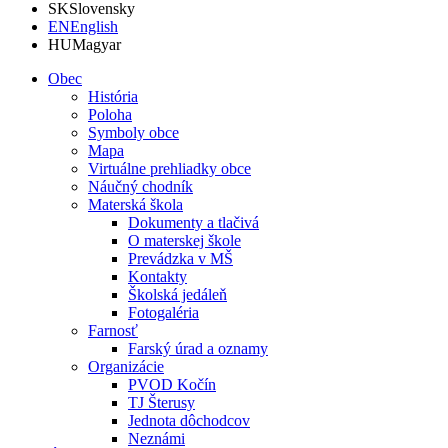
SK
Slovensky
EN
English
HU
Magyar
Obec
História
Poloha
Symboly obce
Mapa
Virtuálne prehliadky obce
Náučný chodník
Materská škola
Dokumenty a tlačivá
O materskej škole
Prevádzka v MŠ
Kontakty
Školská jedáleň
Fotogaléria
Farnosť
Farský úrad a oznamy
Organizácie
PVOD Kočín
TJ Šterusy
Jednota dôchodcov
Neznámi