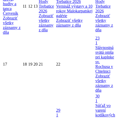
Hody
Trebatice 2026
Hody
hudby a
11
12
13
Trebatice
Vernisáž výstavy a 10
Trebatice
tanca
2026
rokov Malokarpatskej
2026
Červeník
Zobraziť
galérie
Zobraziť
Zobraziť
všetky
Zobraziť všetky
všetky
všetky
záznamy
záznamy z dňa
záznamy z
záznamy z
z dňa
dňa
dňa
23
1
Slávnostná
svätá omša
pri kaplnke
sv.
17
18
19
20
21
22
Rochusa v
Chtelnici
Zobraziť
všetky
záznamy z
dňa
30
1
Súťaž vo
29
varení
1
kotlíkových