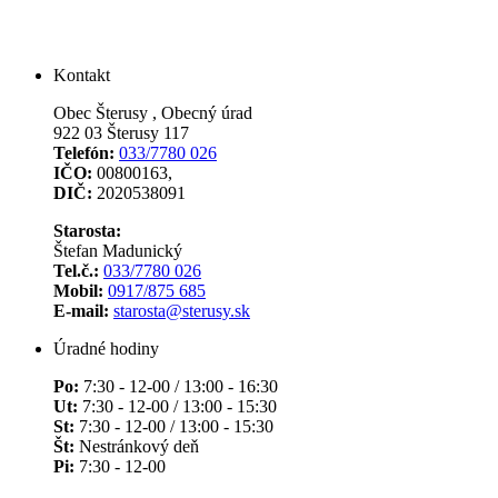
Kontakt
Obec Šterusy , Obecný úrad
922 03 Šterusy 117
Telefón:
033/7780 026
IČO:
00800163,
DIČ:
2020538091
Starosta:
Štefan Madunický
Tel.č.:
033/7780 026
Mobil:
0917/875 685
E-mail:
starosta@sterusy.sk
Úradné hodiny
Po:
7:30 - 12-00 / 13:00 - 16:30
Ut:
7:30 - 12-00 / 13:00 - 15:30
St:
7:30 - 12-00 / 13:00 - 15:30
Št:
Nestránkový deň
Pi:
7:30 - 12-00