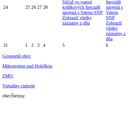
Súťaž vo varení
špecialít
24
25
26
27
28
kotlíkových špecialít
spojená s
spojená s Vatrou SNP
Vatrou
Zobraziť všetky
SNP
záznamy z dňa
Zobraziť
všetky
záznamy z
dňa
31
1
2
3
4
5
6
Geoportál obce
Mikroregion nad Holeškou
ZMO
Virtuálny cintorín
obec
Šterusy