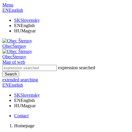
Menu
EN
English
SK
Slovensky
EN
English
HU
Magyar
Obec
Šterusy
Obec
Šterusy
Map of web
expression searched
Search
extended searching
EN
English
SK
Slovensky
EN
English
HU
Magyar
Contact
Homepage