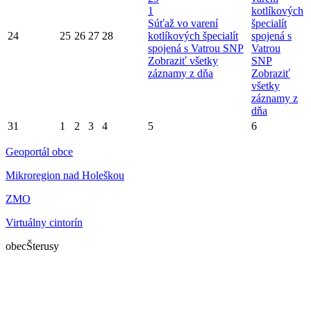
1
kotlíkových
Súťaž vo varení
špecialít
24
25
26
27
28
kotlíkových špecialít
spojená s
spojená s Vatrou SNP
Vatrou
Zobraziť všetky
SNP
záznamy z dňa
Zobraziť
všetky
záznamy z
dňa
31
1
2
3
4
5
6
Geoportál obce
Mikroregion nad Holeškou
ZMO
Virtuálny cintorín
obec
Šterusy