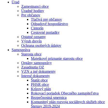
Úrad
Zamestnanci obce
Úradné hodiny
Pre občanov
Tlačivá pre občanov
Odpadové hospodárstvo
Cintorín
Cestovné poriadky
Ostatné oznamy
Výrub drevín
Ochrana osobných údajov
Samospráva
Starosta obce
Majetkové priznanie starostu obce
Orgány samosprávy
Zasadnutia OZ
VZN a iné dokumenty
Interné dokumenty
Štatút obce
PHSR obce
Krízový plán
Rokovací poriadok Obecného zastupiteľstva
Bezpečnostná smernica
Komunitný plán rozvoja sociálnych služieb obce
Šterusy 2019-2024