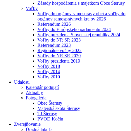
Zásady hospodárenia s majetkom Obce Šterusy
Voľby
Voľby do orgánov samosprávy obcí a voľby do
orgánov samosprávnych krajov 2026
Referendum 2026
Voľby do Európskeho parlamentu 2024
Voľby prezidenta Slovenskej republiky 2024
Voľby do NR SR 2023
Referendum 2023
Regionálne voľby 2022
Voľby do NR SR 2020
Voľby prezidenta 2019
Voľby 2018
Voľby 2014
Voľby 2010
Udalosti
Kalendár podujatí
Aktuality
Fotogaléria
Obec Šterusy
Materská škola Šterusy
TJ Šterusy
PVOD Kočín
Zverejňovanie
Úradná tabuľa