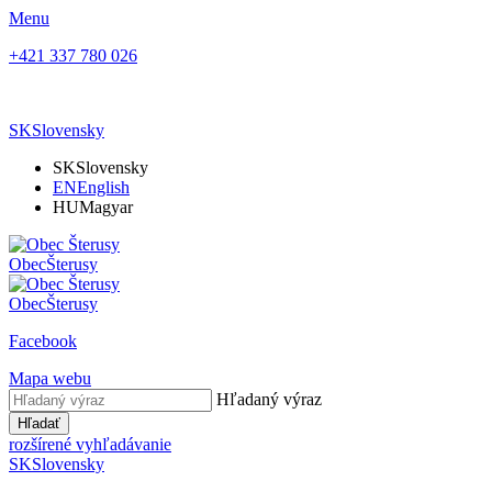
Menu
+421 337 780 026
SK
Slovensky
SK
Slovensky
EN
English
HU
Magyar
Obec
Šterusy
Obec
Šterusy
Facebook
Mapa webu
Hľadaný výraz
Hľadať
rozšírené vyhľadávanie
SK
Slovensky