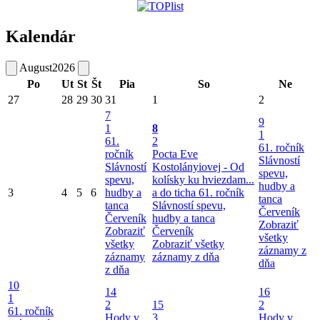
Kalendár
August
2026
Po
Ut
St
Št
Pia
So
Ne
27
28
29
30
31
1
2
7
9
1
8
1
61.
2
61. ročník
ročník
Pocta Eve
Slávností
Slávností
Kostolányiovej - Od
spevu,
spevu,
kolísky ku hviezdam...
hudby a
3
4
5
6
hudby a
a do ticha
61. ročník
tanca
tanca
Slávností spevu,
Červeník
Červeník
hudby a tanca
Zobraziť
Zobraziť
Červeník
všetky
všetky
Zobraziť všetky
záznamy z
záznamy
záznamy z dňa
dňa
z dňa
10
14
16
1
2
15
2
61. ročník
Hody v
3
Hody v