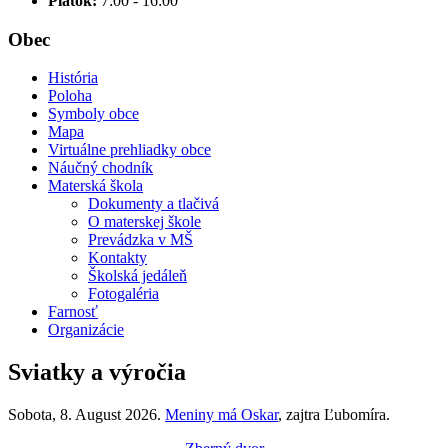
Piatok:
7:00 - 16:00
Obec
História
Poloha
Symboly obce
Mapa
Virtuálne prehliadky obce
Náučný chodník
Materská škola
Dokumenty a tlačivá
O materskej škole
Prevádzka v MŠ
Kontakty
Školská jedáleň
Fotogaléria
Farnosť
Organizácie
Sviatky a výročia
Sobota
, 8. August 2026.
Meniny má
Oskar
, zajtra
Ľubomíra
.