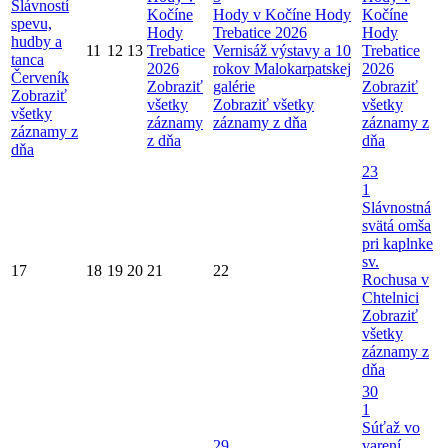
Slávností
Kočíne
Hody v Kočíne
Hody
Kočíne
spevu,
Hody
Trebatice 2026
Hody
hudby a
11
12
13
Trebatice
Vernisáž výstavy a 10
Trebatice
tanca
2026
rokov Malokarpatskej
2026
Červeník
Zobraziť
galérie
Zobraziť
Zobraziť
všetky
Zobraziť všetky
všetky
všetky
záznamy
záznamy z dňa
záznamy z
záznamy z
z dňa
dňa
dňa
23
1
Slávnostná
svätá omša
pri kaplnke
sv.
17
18
19
20
21
22
Rochusa v
Chtelnici
Zobraziť
všetky
záznamy z
dňa
30
1
Súťaž vo
29
varení