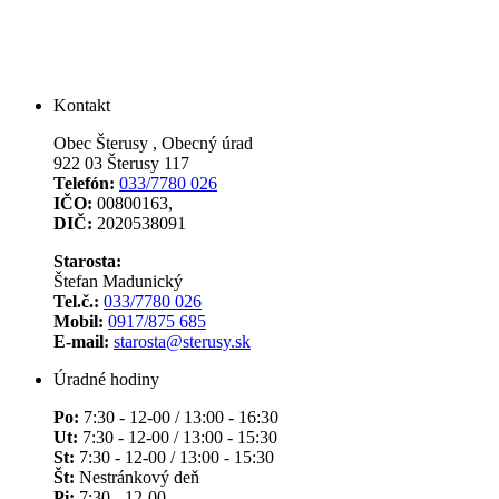
Kontakt
Obec Šterusy , Obecný úrad
922 03 Šterusy 117
Telefón:
033/7780 026
IČO:
00800163,
DIČ:
2020538091
Starosta:
Štefan Madunický
Tel.č.:
033/7780 026
Mobil:
0917/875 685
E-mail:
starosta@sterusy.sk
Úradné hodiny
Po:
7:30 - 12-00 / 13:00 - 16:30
Ut:
7:30 - 12-00 / 13:00 - 15:30
St:
7:30 - 12-00 / 13:00 - 15:30
Št:
Nestránkový deň
Pi:
7:30 - 12-00