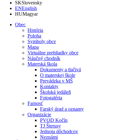
SK
Slovensky
EN
English
HU
Magyar
Obec
História
Poloha
Symboly obce
Mapa
Virtuálne prehliadky obce
Náučný chodník
Materská škola
Dokumenty a tlačivá
O materskej škole
Prevádzka v MŠ
Kontakty
Školská jedáleň
Fotogaléria
Farnosť
Farský úrad a oznamy
Organizácie
PVOD Kočín
TJ Šterusy
Jednota dôchodcov
Neznámi