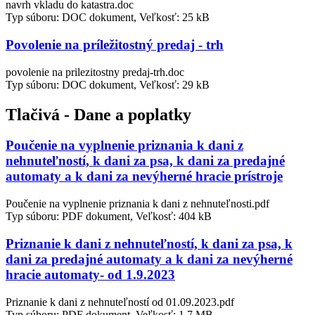
navrh vkladu do katastra.doc
Typ súboru: DOC dokument, Veľkosť: 25 kB
Povolenie na príležitostný predaj - trh
povolenie na prilezitostny predaj-trh.doc
Typ súboru: DOC dokument, Veľkosť: 29 kB
Tlačivá - Dane a poplatky
Poučenie na vyplnenie priznania k dani z
nehnuteľností, k dani za psa, k dani za predajné
automaty a k dani za nevýherné hracie prístroje
Poučenie na vyplnenie priznania k dani z nehnuteľnosti.pdf
Typ súboru: PDF dokument, Veľkosť: 404 kB
Priznanie k dani z nehnuteľností, k dani za psa, k
dani za predajné automaty a k dani za nevýherné
hracie automaty- od 1.9.2023
Priznanie k dani z nehnuteľností od 01.09.2023.pdf
Typ súboru: PDF dokument, Veľkosť: 1,7 MB