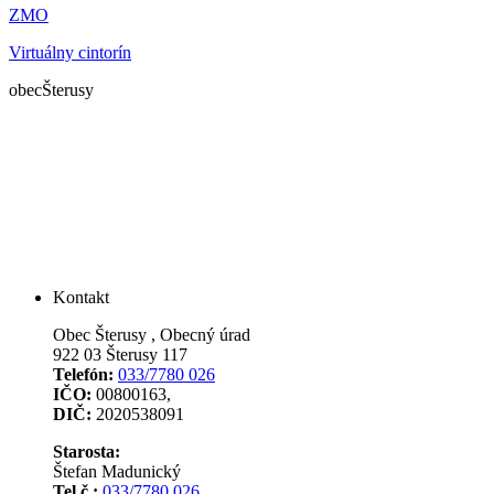
ZMO
Virtuálny cintorín
obec
Šterusy
Kontakt
Obec Šterusy , Obecný úrad
922 03 Šterusy 117
Telefón:
033/7780 026
IČO:
00800163,
DIČ:
2020538091
Starosta:
Štefan Madunický
Tel.č.:
033/7780 026