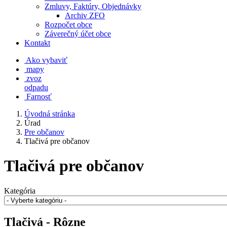
Zmluvy, Faktúry, Objednávky
Archiv ZFO
Rozpočet obce
Záverečný účet obce
Kontakt
Ako vybaviť
mapy
zvoz
odpadu
Farnosť
Úvodná stránka
Úrad
Pre občanov
Tlačivá pre občanov
Tlačivá pre občanov
Kategória
Tlačivá - Rôzne