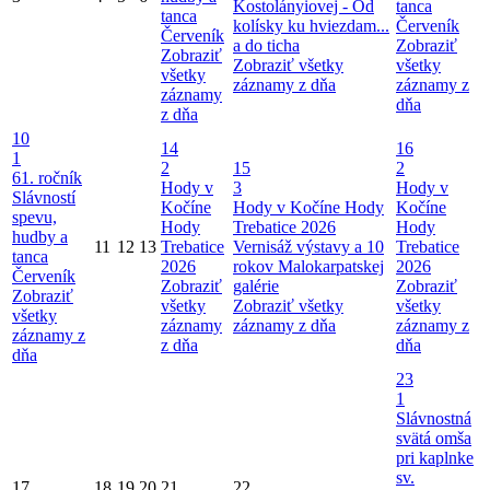
Kostolányiovej - Od
tanca
tanca
kolísky ku hviezdam...
Červeník
Červeník
a do ticha
Zobraziť
Zobraziť
Zobraziť všetky
všetky
všetky
záznamy z dňa
záznamy z
záznamy
dňa
z dňa
10
14
16
1
2
15
2
61. ročník
Hody v
3
Hody v
Slávností
Kočíne
Hody v Kočíne
Hody
Kočíne
spevu,
Hody
Trebatice 2026
Hody
hudby a
11
12
13
Trebatice
Vernisáž výstavy a 10
Trebatice
tanca
2026
rokov Malokarpatskej
2026
Červeník
Zobraziť
galérie
Zobraziť
Zobraziť
všetky
Zobraziť všetky
všetky
všetky
záznamy
záznamy z dňa
záznamy z
záznamy z
z dňa
dňa
dňa
23
1
Slávnostná
svätá omša
pri kaplnke
sv.
17
18
19
20
21
22