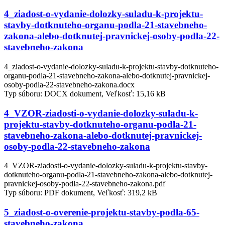
4_ziadost-o-vydanie-dolozky-suladu-k-projektu-
stavby-dotknuteho-organu-podla-21-stavebneho-
zakona-alebo-dotknutej-pravnickej-osoby-podla-22-
stavebneho-zakona
4_ziadost-o-vydanie-dolozky-suladu-k-projektu-stavby-dotknuteho-
organu-podla-21-stavebneho-zakona-alebo-dotknutej-pravnickej-
osoby-podla-22-stavebneho-zakona.docx
Typ súboru: DOCX dokument, Veľkosť: 15,16 kB
4_VZOR-ziadosti-o-vydanie-dolozky-suladu-k-
projektu-stavby-dotknuteho-organu-podla-21-
stavebneho-zakona-alebo-dotknutej-pravnickej-
osoby-podla-22-stavebneho-zakona
4_VZOR-ziadosti-o-vydanie-dolozky-suladu-k-projektu-stavby-
dotknuteho-organu-podla-21-stavebneho-zakona-alebo-dotknutej-
pravnickej-osoby-podla-22-stavebneho-zakona.pdf
Typ súboru: PDF dokument, Veľkosť: 319,2 kB
5_ziadost-o-overenie-projektu-stavby-podla-65-
stavebneho-zakona