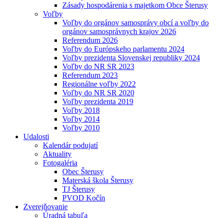
Zásady hospodárenia s majetkom Obce Šterusy
Voľby
Voľby do orgánov samosprávy obcí a voľby do
orgánov samosprávnych krajov 2026
Referendum 2026
Voľby do Európskeho parlamentu 2024
Voľby prezidenta Slovenskej republiky 2024
Voľby do NR SR 2023
Referendum 2023
Regionálne voľby 2022
Voľby do NR SR 2020
Voľby prezidenta 2019
Voľby 2018
Voľby 2014
Voľby 2010
Udalosti
Kalendár podujatí
Aktuality
Fotogaléria
Obec Šterusy
Materská škola Šterusy
TJ Šterusy
PVOD Kočín
Zverejňovanie
Úradná tabuľa