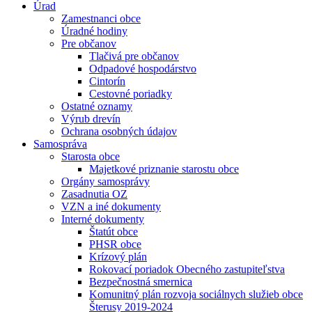
Úrad
Zamestnanci obce
Úradné hodiny
Pre občanov
Tlačivá pre občanov
Odpadové hospodárstvo
Cintorín
Cestovné poriadky
Ostatné oznamy
Výrub drevín
Ochrana osobných údajov
Samospráva
Starosta obce
Majetkové priznanie starostu obce
Orgány samosprávy
Zasadnutia OZ
VZN a iné dokumenty
Interné dokumenty
Štatút obce
PHSR obce
Krízový plán
Rokovací poriadok Obecného zastupiteľstva
Bezpečnostná smernica
Komunitný plán rozvoja sociálnych služieb obce
Šterusy 2019-2024