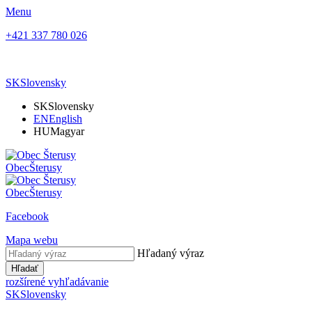
Menu
+421 337 780 026
SK
Slovensky
SK
Slovensky
EN
English
HU
Magyar
Obec
Šterusy
Obec
Šterusy
Facebook
Mapa webu
Hľadaný výraz
Hľadať
rozšírené vyhľadávanie
SK
Slovensky