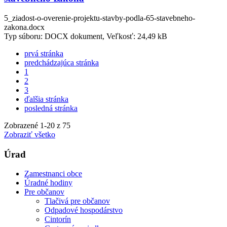
5_ziadost-o-overenie-projektu-stavby-podla-65-stavebneho-
zakona.docx
Typ súboru: DOCX dokument, Veľkosť: 24,49 kB
prvá stránka
predchádzajúca stránka
1
2
3
ďalšia stránka
posledná stránka
Zobrazené
1
-
20
z 75
Zobraziť všetko
Úrad
Zamestnanci obce
Úradné hodiny
Pre občanov
Tlačivá pre občanov
Odpadové hospodárstvo
Cintorín