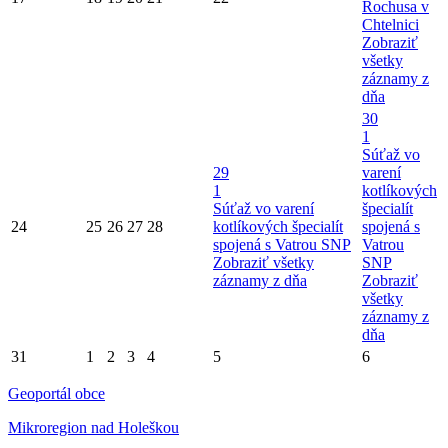
Rochusa v
Chtelnici
Zobraziť
všetky
záznamy z
dňa
30
1
Súťaž vo
29
varení
1
kotlíkových
Súťaž vo varení
špecialít
24
25
26
27
28
kotlíkových špecialít
spojená s
spojená s Vatrou SNP
Vatrou
Zobraziť všetky
SNP
záznamy z dňa
Zobraziť
všetky
záznamy z
dňa
31
1
2
3
4
5
6
Geoportál obce
Mikroregion nad Holeškou