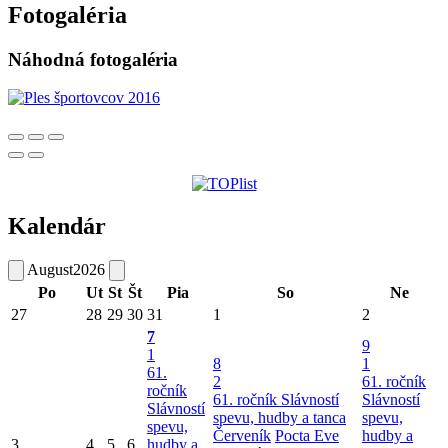
Fotogaléria
Náhodná fotogaléria
Kalendár
August
2026
Po
Ut
St
Št
Pia
So
Ne
27
28
29
30
31
1
2
7
9
1
8
1
61.
2
61. ročník
ročník
61. ročník Slávností
Slávností
Slávností
spevu, hudby a tanca
spevu,
spevu,
Červeník
Pocta Eve
hudby a
3
4
5
6
hudby a