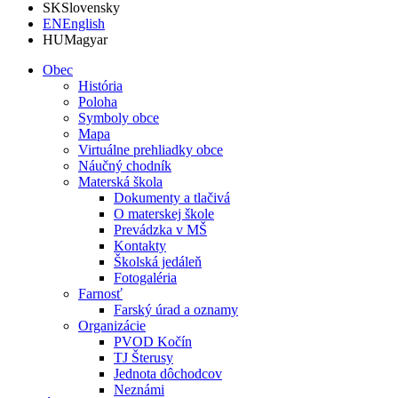
SK
Slovensky
EN
English
HU
Magyar
Obec
História
Poloha
Symboly obce
Mapa
Virtuálne prehliadky obce
Náučný chodník
Materská škola
Dokumenty a tlačivá
O materskej škole
Prevádzka v MŠ
Kontakty
Školská jedáleň
Fotogaléria
Farnosť
Farský úrad a oznamy
Organizácie
PVOD Kočín
TJ Šterusy
Jednota dôchodcov
Neznámi