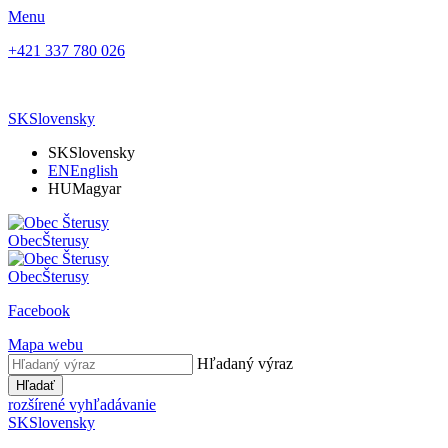
Menu
+421 337 780 026
SK
Slovensky
SK
Slovensky
EN
English
HU
Magyar
Obec
Šterusy
Obec
Šterusy
Facebook
Mapa webu
Hľadaný výraz
Hľadať
rozšírené vyhľadávanie
SK
Slovensky