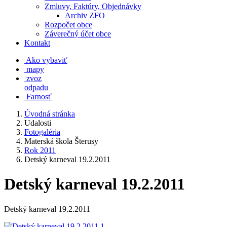
Zmluvy, Faktúry, Objednávky
Archiv ZFO
Rozpočet obce
Záverečný účet obce
Kontakt
Ako vybaviť
mapy
zvoz
odpadu
Farnosť
Úvodná stránka
Udalosti
Fotogaléria
Materská škola Šterusy
Rok 2011
Detský karneval 19.2.2011
Detský karneval 19.2.2011
Detský karneval 19.2.2011