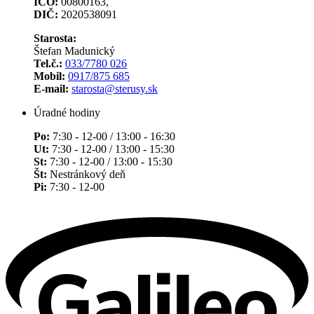
IČO:
00800163,
DIČ:
2020538091
Starosta:
Štefan Madunický
Tel.č.:
033/7780 026
Mobil:
0917/875 685
E-mail:
starosta@sterusy.sk
Úradné hodiny
Po:
7:30 - 12-00 / 13:00 - 16:30
Ut:
7:30 - 12-00 / 13:00 - 15:30
St:
7:30 - 12-00 / 13:00 - 15:30
Št:
Nestránkový deň
Pi:
7:30 - 12-00