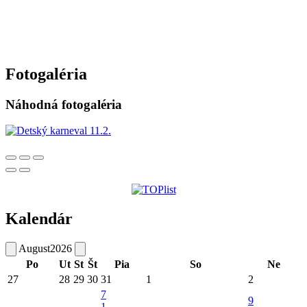
Fotogaléria
Náhodná fotogaléria
Kalendár
August
2026
Po
Ut
St
Št
Pia
So
Ne
27
28
29
30
31
1
2
7
9
1