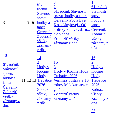
8
1
61.
2
61. ročník
ročník
61. ročník Slávností
Slávností
Slávností
spevu, hudby a tanca
spevu,
spevu,
Červeník
Pocta Eve
hudby a
3
4
5
6
hudby a
Kostolányiovej - Od
tanca
tanca
kolísky ku hviezdam...
Červeník
Červeník
a do ticha
Zobraziť
Zobraziť
Zobraziť všetky
všetky
všetky
záznamy z dňa
záznamy z
záznamy
dňa
z dňa
10
14
16
1
2
15
2
61. ročník
Hody v
3
Hody v
Slávností
Kočíne
Hody v Kočíne
Hody
Kočíne
spevu,
Hody
Trebatice 2026
Hody
hudby a
11
12
13
Trebatice
Vernisáž výstavy a 10
Trebatice
tanca
2026
rokov Malokarpatskej
2026
Červeník
Zobraziť
galérie
Zobraziť
Zobraziť
všetky
Zobraziť všetky
všetky
všetky
záznamy
záznamy z dňa
záznamy z
záznamy z
z dňa
dňa
dňa
23