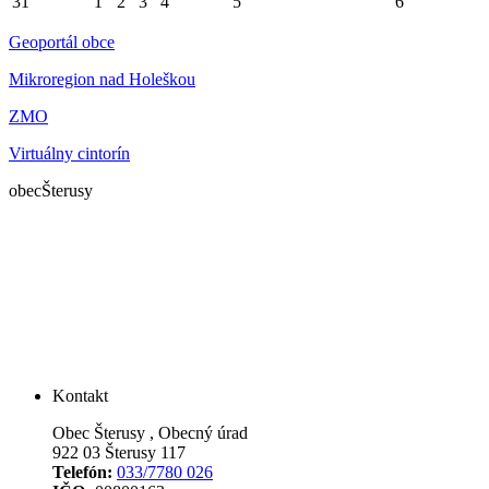
31
1
2
3
4
5
6
Geoportál obce
Mikroregion nad Holeškou
ZMO
Virtuálny cintorín
obec
Šterusy
Kontakt
Obec Šterusy , Obecný úrad
922 03 Šterusy 117
Telefón:
033/7780 026