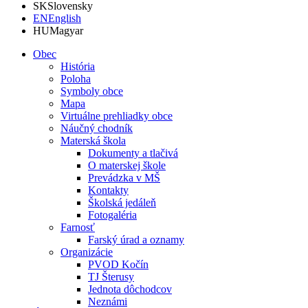
SK
Slovensky
EN
English
HU
Magyar
Obec
História
Poloha
Symboly obce
Mapa
Virtuálne prehliadky obce
Náučný chodník
Materská škola
Dokumenty a tlačivá
O materskej škole
Prevádzka v MŠ
Kontakty
Školská jedáleň
Fotogaléria
Farnosť
Farský úrad a oznamy
Organizácie
PVOD Kočín
TJ Šterusy
Jednota dôchodcov
Neznámi