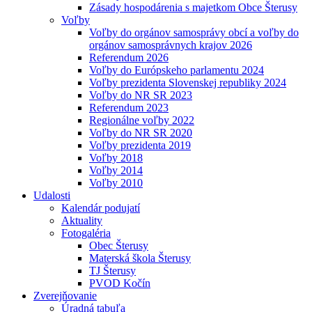
Zásady hospodárenia s majetkom Obce Šterusy
Voľby
Voľby do orgánov samosprávy obcí a voľby do
orgánov samosprávnych krajov 2026
Referendum 2026
Voľby do Európskeho parlamentu 2024
Voľby prezidenta Slovenskej republiky 2024
Voľby do NR SR 2023
Referendum 2023
Regionálne voľby 2022
Voľby do NR SR 2020
Voľby prezidenta 2019
Voľby 2018
Voľby 2014
Voľby 2010
Udalosti
Kalendár podujatí
Aktuality
Fotogaléria
Obec Šterusy
Materská škola Šterusy
TJ Šterusy
PVOD Kočín
Zverejňovanie
Úradná tabuľa