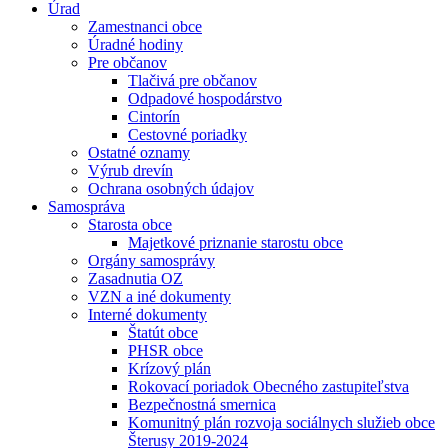
Úrad
Zamestnanci obce
Úradné hodiny
Pre občanov
Tlačivá pre občanov
Odpadové hospodárstvo
Cintorín
Cestovné poriadky
Ostatné oznamy
Výrub drevín
Ochrana osobných údajov
Samospráva
Starosta obce
Majetkové priznanie starostu obce
Orgány samosprávy
Zasadnutia OZ
VZN a iné dokumenty
Interné dokumenty
Štatút obce
PHSR obce
Krízový plán
Rokovací poriadok Obecného zastupiteľstva
Bezpečnostná smernica
Komunitný plán rozvoja sociálnych služieb obce
Šterusy 2019-2024