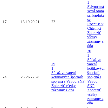
1
Slávnostná
svätá omša
pri kaplnke
sv.
17
18
19
20
21
22
Rochusa v
Chtelnici
Zobraziť
všetky
záznamy z
dňa
30
1
Súťaž vo
29
varení
1
kotlíkových
Súťaž vo varení
špecialít
24
25
26
27
28
kotlíkových špecialít
spojená s
spojená s Vatrou SNP
Vatrou
Zobraziť všetky
SNP
záznamy z dňa
Zobraziť
všetky
záznamy z
dňa