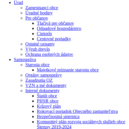
Úrad
Zamestnanci obce
Úradné hodiny
Pre občanov
Tlačivá pre občanov
Odpadové hospodárstvo
Cintorín
Cestovné poriadky
Ostatné oznamy
Výrub drevín
Ochrana osobných údajov
Samospráva
Starosta obce
Majetkové priznanie starostu obce
Orgány samosprávy
Zasadnutia OZ
VZN a iné dokumenty
Interné dokumenty
Štatút obce
PHSR obce
Krízový plán
Rokovací poriadok Obecného zastupiteľstva
Bezpečnostná smernica
Komunitný plán rozvoja sociálnych služieb obce
Šterusy 2019-2024