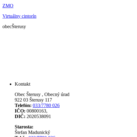
ZMO
Virtuálny cintorín
obec
Šterusy
Kontakt
Obec Šterusy , Obecný úrad
922 03 Šterusy 117
Telefón:
033/7780 026
IČO:
00800163,
DIČ:
2020538091
Starosta:
Štefan Madunický