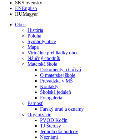
SK
Slovensky
EN
English
HU
Magyar
Obec
História
Poloha
Symboly obce
Mapa
Virtuálne prehliadky obce
Náučný chodník
Materská škola
Dokumenty a tlačivá
O materskej škole
Prevádzka v MŠ
Kontakty
Školská jedáleň
Fotogaléria
Farnosť
Farský úrad a oznamy
Organizácie
PVOD Kočín
TJ Šterusy
Jednota dôchodcov
Neznámi