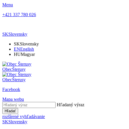
Menu
+421 337 780 026
SK
Slovensky
SK
Slovensky
EN
English
HU
Magyar
Obec
Šterusy
Obec
Šterusy
Facebook
Mapa webu
Hľadaný výraz
Hľadať
rozšírené vyhľadávanie
SK
Slovensky