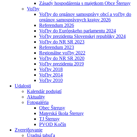
Zásady hospodárenia s majetkom Obce Šterusy
Voľby
Voľby do orgánov samosprávy obcí a voľby do
orgánov samosprávnych krajov 2026
Referendum 2026
Voľby do Európskeho parlamentu 2024
Voľby prezidenta Slovenskej republiky 2024
Voľby do NR SR 2023
Referendum 2023
Regionálne voľby 2022
Voľby do NR SR 2020
Voľby prezidenta 2019
Voľby 2018
Voľby 2014
Voľby 2010
Udalosti
Kalendár podujatí
Aktuality
Fotogaléria
Obec Šterusy
Materská škola Šterusy
TJ Šterusy
PVOD Kočín
Zverejňovanie
Úradná tabuľa