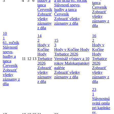
3
4
5
6
hudby a
a do ticha
61. ročník
tanca
tanca
Slávností spevu,
Červeník
Červeník
hudby a tanca
Zobraziť
Zobraziť
Červeník
všetky
všetky
Zobraziť všetky
záznamy z
záznamy
záznamy z dňa
dňa
z dňa
10
14
16
1
2
15
2
61. ročník
Hody v
3
Hody v
Slávností
Kočíne
Hody v Kočíne
Hody
Kočíne
spevu,
Hody
Trebatice 2026
Hody
hudby a
11
12
13
Trebatice
Vernisáž výstavy a 10
Trebatice
tanca
2026
rokov Malokarpatskej
2026
Červeník
Zobraziť
galérie
Zobraziť
Zobraziť
všetky
Zobraziť všetky
všetky
všetky
záznamy
záznamy z dňa
záznamy z
záznamy z
z dňa
dňa
dňa
23
1
Slávnostná
svätá omša
pri kaplnke
sv.