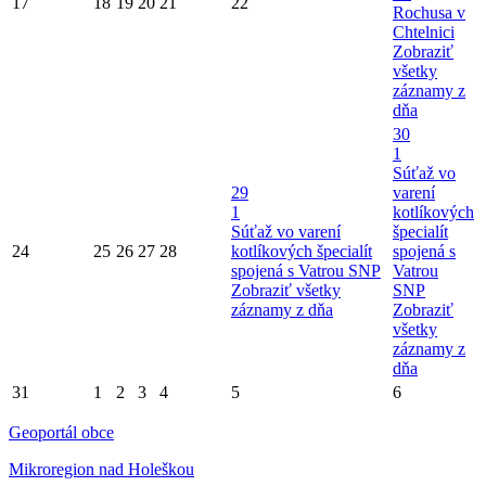
17
18
19
20
21
22
Rochusa v
Chtelnici
Zobraziť
všetky
záznamy z
dňa
30
1
Súťaž vo
29
varení
1
kotlíkových
Súťaž vo varení
špecialít
24
25
26
27
28
kotlíkových špecialít
spojená s
spojená s Vatrou SNP
Vatrou
Zobraziť všetky
SNP
záznamy z dňa
Zobraziť
všetky
záznamy z
dňa
31
1
2
3
4
5
6
Geoportál obce
Mikroregion nad Holeškou