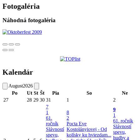
Fotogaléria
Náhodná fotogaléria
Kalendár
August
2026
Po
Ut
St
Št
Pia
So
Ne
27
28
29
30
31
1
2
7
9
1
8
1
61.
2
61. ročník
ročník
Pocta Eve
Slávností
Slávností
Kostolányiovej - Od
spevu,
spevu,
kolísky ku hviezdam...
hudby a