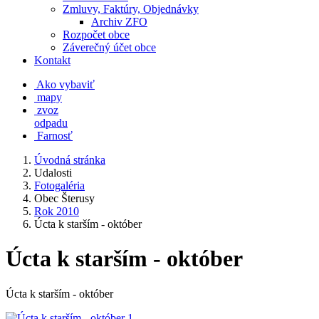
Zmluvy, Faktúry, Objednávky
Archiv ZFO
Rozpočet obce
Záverečný účet obce
Kontakt
Ako vybaviť
mapy
zvoz
odpadu
Farnosť
Úvodná stránka
Udalosti
Fotogaléria
Obec Šterusy
Rok 2010
Úcta k starším - október
Úcta k starším - október
Úcta k starším - október