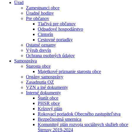
Úrad
Zamestnanci obce
Úradné hodiny
Pre občanov
Tlačivá pre občanov
Odpadové hospodárstvo
Cintorín
Cestovné poriadky
Ostatné oznamy
Výrub drevín
Ochrana osobných údajov
Samospráva
Starosta obce
Majetkové priznanie starostu obce
Orgány samosprávy
Zasadnutia OZ
VZN a iné dokumenty
Interné dokumenty
Štatút obce
PHSR obce
Krízový plán
Rokovací poriadok Obecného zastupiteľstva
Bezpečnostná smernica
Komunitný plán rozvoja sociálnych služieb obce
Šterusy 2019-2024