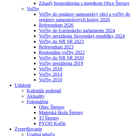
Zásady hospodárenia s majetkom Obce Šterusy
Voľby
Voľby do orgánov samosprávy obcí a voľby do
orgánov samosprávnych krajov 2026
Referendum 2026
Voľby do Európskeho parlamentu 2024
Voľby prezidenta Slovenskej republiky 2024
Voľby do NR SR 2023
Referendum 2023
Regionálne voľby 2022
Voľby do NR SR 2020
Voľby prezidenta 2019
Voľby 2018
Voľby 2014
Voľby 2010
Udalosti
Kalendár podujatí
Aktuality
Fotogaléria
Obec Šterusy
Materská škola Šterusy
TJ Šterusy
PVOD Kočín
Zverejňovanie
Úradná tabuľa