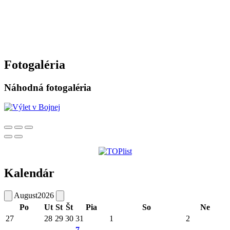
Fotogaléria
Náhodná fotogaléria
Kalendár
August
2026
Po
Ut
St
Št
Pia
So
Ne
27
28
29
30
31
1
2
7