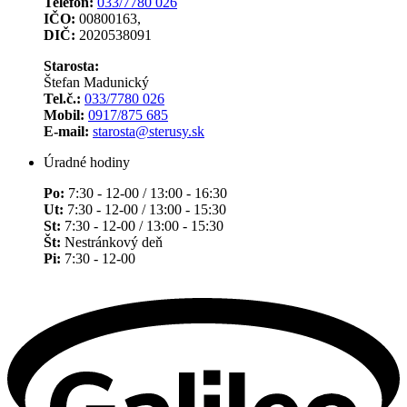
Telefón:
033/7780 026
IČO:
00800163,
DIČ:
2020538091
Starosta:
Štefan Madunický
Tel.č.:
033/7780 026
Mobil:
0917/875 685
E-mail:
starosta@sterusy.sk
Úradné hodiny
Po:
7:30 - 12-00 / 13:00 - 16:30
Ut:
7:30 - 12-00 / 13:00 - 15:30
St:
7:30 - 12-00 / 13:00 - 15:30
Št:
Nestránkový deň
Pi:
7:30 - 12-00