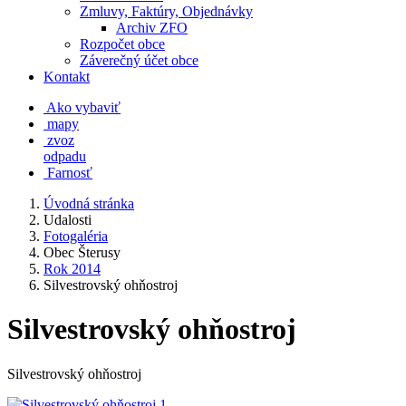
Zmluvy, Faktúry, Objednávky
Archiv ZFO
Rozpočet obce
Záverečný účet obce
Kontakt
Ako vybaviť
mapy
zvoz
odpadu
Farnosť
Úvodná stránka
Udalosti
Fotogaléria
Obec Šterusy
Rok 2014
Silvestrovský ohňostroj
Silvestrovský ohňostroj
Silvestrovský ohňostroj