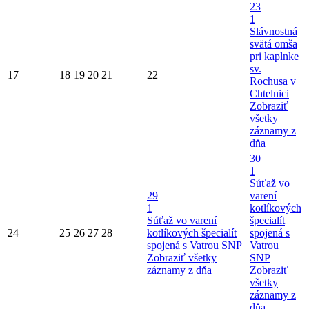
23
1
Slávnostná
svätá omša
pri kaplnke
sv.
17
18
19
20
21
22
Rochusa v
Chtelnici
Zobraziť
všetky
záznamy z
dňa
30
1
Súťaž vo
29
varení
1
kotlíkových
Súťaž vo varení
špecialít
24
25
26
27
28
kotlíkových špecialít
spojená s
spojená s Vatrou SNP
Vatrou
Zobraziť všetky
SNP
záznamy z dňa
Zobraziť
všetky
záznamy z
dňa