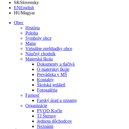
SK
Slovensky
EN
English
HU
Magyar
Obec
História
Poloha
Symboly obce
Mapa
Virtuálne prehliadky obce
Náučný chodník
Materská škola
Dokumenty a tlačivá
O materskej škole
Prevádzka v MŠ
Kontakty
Školská jedáleň
Fotogaléria
Farnosť
Farský úrad a oznamy
Organizácie
PVOD Kočín
TJ Šterusy
Jednota dôchodcov
Neznámi