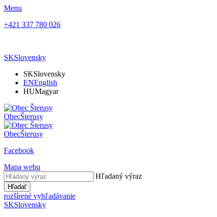
Menu
+421 337 780 026
SK
Slovensky
SK
Slovensky
EN
English
HU
Magyar
Obec
Šterusy
Obec
Šterusy
Facebook
Mapa webu
Hľadaný výraz
Hľadať
rozšírené vyhľadávanie
SK
Slovensky