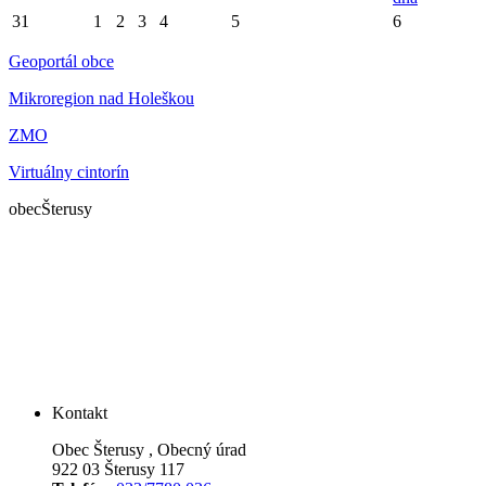
31
1
2
3
4
5
6
Geoportál obce
Mikroregion nad Holeškou
ZMO
Virtuálny cintorín
obec
Šterusy
Kontakt
Obec Šterusy , Obecný úrad
922 03 Šterusy 117