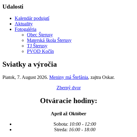
Udalosti
Kalendár podujatí
Aktuality
Fotogaléria
Obec Šterusy
Materská škola Šterusy
TJ Šterusy
PVOD Kočín
Sviatky a výročia
Piatok
, 7. August 2026.
Meniny má
Štefánia
, zajtra
Oskar
.
Zberný dvor
Otváracie hodiny:
Apríl až Október
Sobota:
10:00 - 12:00
Streda:
16:00 - 18:00