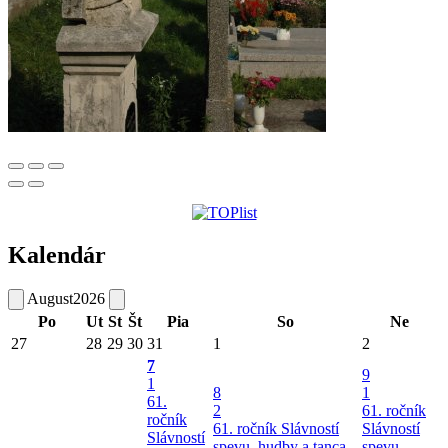
Kalendár
August
2026
Po
Ut
St
Št
Pia
So
Ne
27
28
29
30
31
1
2
7
9
1
8
1
61.
2
61. ročník
ročník
61. ročník Slávností
Slávností
Slávností
spevu, hudby a tanca
spevu,