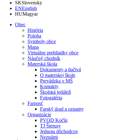
SK
Slovensky
EN
English
HU
Magyar
Obec
História
Poloha
Symboly obce
Mapa
Virtuálne prehliadky obce
Náučný chodník
Materská škola
Dokumenty a tlačivá
O materskej škole
Prevádzka v MŠ
Kontakty
Školská jedáleň
Fotogaléria
Farnosť
Farský úrad a oznamy
Organizácie
PVOD Kočín
TJ Šterusy
Jednota dôchodcov
Neznámi