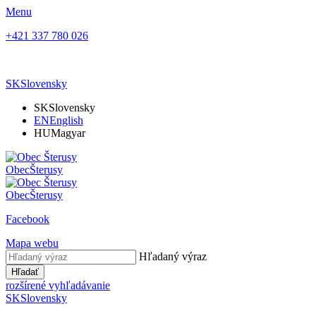
Menu
+421 337 780 026
SK
Slovensky
SK
Slovensky
EN
English
HU
Magyar
Obec
Šterusy
Obec
Šterusy
Facebook
Mapa webu
Hľadaný výraz
Hľadať
rozšírené vyhľadávanie
SK
Slovensky