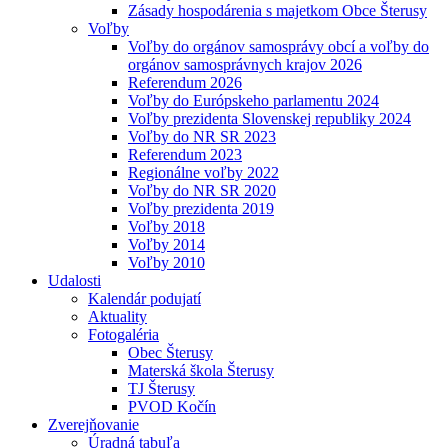
Zásady hospodárenia s majetkom Obce Šterusy
Voľby
Voľby do orgánov samosprávy obcí a voľby do
orgánov samosprávnych krajov 2026
Referendum 2026
Voľby do Európskeho parlamentu 2024
Voľby prezidenta Slovenskej republiky 2024
Voľby do NR SR 2023
Referendum 2023
Regionálne voľby 2022
Voľby do NR SR 2020
Voľby prezidenta 2019
Voľby 2018
Voľby 2014
Voľby 2010
Udalosti
Kalendár podujatí
Aktuality
Fotogaléria
Obec Šterusy
Materská škola Šterusy
TJ Šterusy
PVOD Kočín
Zverejňovanie
Úradná tabuľa