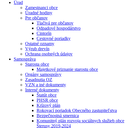
Úrad
Zamestnanci obce
Úradné hodiny
Pre občanov
Tlačivá pre občanov
Odpadové hospodárstvo
Cintorín
Cestovné poriadky
Ostatné oznamy
Výrub drevín
Ochrana osobných údajov
Samospráva
Starosta obce
Majetkové priznanie starostu obce
Orgány samosprávy
Zasadnutia OZ
VZN a iné dokumenty
Interné dokumenty
Štatút obce
PHSR obce
Krízový plán
Rokovací poriadok Obecného zastupiteľstva
Bezpečnostná smernica
Komunitný plán rozvoja sociálnych služieb obce
Šterusy 2019-2024