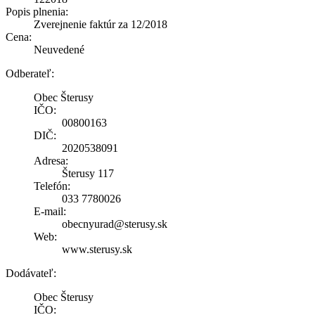
Popis plnenia:
Zverejnenie faktúr za 12/2018
Cena:
Neuvedené
Odberateľ:
Obec Šterusy
IČO:
00800163
DIČ:
2020538091
Adresa:
Šterusy 117
Telefón:
033 7780026
E-mail:
obecnyurad@sterusy.sk
Web:
www.sterusy.sk
Dodávateľ:
Obec Šterusy
IČO: