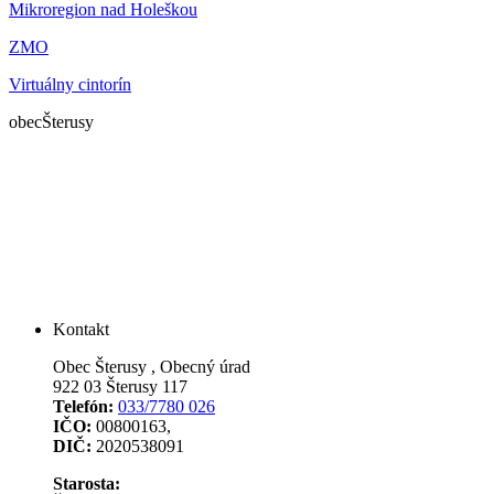
Mikroregion nad Holeškou
ZMO
Virtuálny cintorín
obec
Šterusy
Kontakt
Obec Šterusy , Obecný úrad
922 03 Šterusy 117
Telefón:
033/7780 026
IČO:
00800163,
DIČ:
2020538091
Starosta: