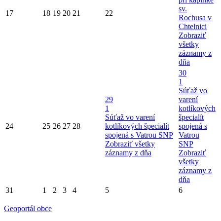
sv.
17
18
19
20
21
22
Rochusa v
Chtelnici
Zobraziť
všetky
záznamy z
dňa
30
1
Súťaž vo
29
varení
1
kotlíkových
Súťaž vo varení
špecialít
24
25
26
27
28
kotlíkových špecialít
spojená s
spojená s Vatrou SNP
Vatrou
Zobraziť všetky
SNP
záznamy z dňa
Zobraziť
všetky
záznamy z
dňa
31
1
2
3
4
5
6
Geoportál obce