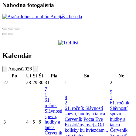
Náhodná fotogaléria
Kalendár
August
2026
Po
Ut
St
Št
Pia
So
Ne
27
28
29
30
31
1
2
7
9
1
8
1
61.
2
61. ročník
ročník
61. ročník Slávností
Slávností
Slávností
spevu, hudby a tanca
spevu,
spevu,
Červeník
Pocta Eve
hudby a
3
4
5
6
hudby a
Kostolányiovej - Od
tanca
tanca
kolísky ku hviezdam...
Červeník
Červeník
a do ticha
Zobraziť