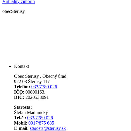
Virtuálny cintorín
obec
Šterusy
Kontakt
Obec Šterusy , Obecný úrad
922 03 Šterusy 117
Telefón:
033/7780 026
IČO:
00800163,
DIČ:
2020538091
Starosta:
Štefan Madunický
Tel.č.:
033/7780 026
Mobil:
0917/875 685
E-mail:
starosta@sterusy.sk