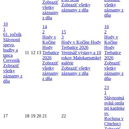
Zobraziť
Zobraziť všetky
všetky
všetky
záznamy z dňa
záznamy z
záznamy
dňa
z dňa
10
14
16
1
2
15
2
61. ročník
Hody v
3
Hody v
Slávností
Kočíne
Hody v Kočíne
Hody
Kočíne
spevu,
Hody
Trebatice 2026
Hody
hudby a
11
12
13
Trebatice
Vernisáž výstavy a 10
Trebatice
tanca
2026
rokov Malokarpatskej
2026
Červeník
Zobraziť
galérie
Zobraziť
Zobraziť
všetky
Zobraziť všetky
všetky
všetky
záznamy
záznamy z dňa
záznamy z
záznamy z
z dňa
dňa
dňa
23
1
Slávnostná
svätá omša
pri kaplnke
sv.
17
18
19
20
21
22
Rochusa v
Chtelnici
Zobraziť