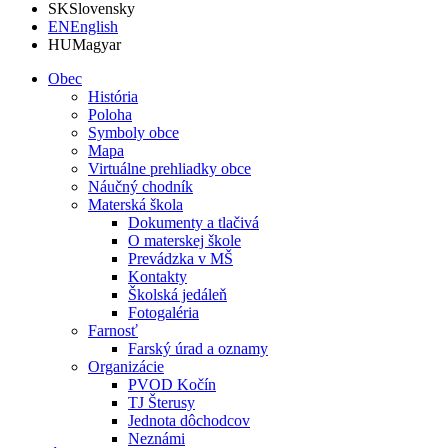
SK
Slovensky
EN
English
HU
Magyar
Obec
História
Poloha
Symboly obce
Mapa
Virtuálne prehliadky obce
Náučný chodník
Materská škola
Dokumenty a tlačivá
O materskej škole
Prevádzka v MŠ
Kontakty
Školská jedáleň
Fotogaléria
Farnosť
Farský úrad a oznamy
Organizácie
PVOD Kočín
TJ Šterusy
Jednota dôchodcov
Neznámi