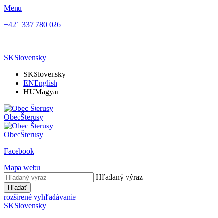
Menu
+421 337 780 026
SK
Slovensky
SK
Slovensky
EN
English
HU
Magyar
Obec
Šterusy
Obec
Šterusy
Facebook
Mapa webu
Hľadaný výraz
Hľadať
rozšírené vyhľadávanie
SK
Slovensky