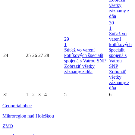
všetky
záznamy z
dňa
30
1
Súťaž vo
29
varení
1
kotlíkových
Súťaž vo varení
špecialít
24
25
26
27
28
kotlíkových špecialít
spojená s
spojená s Vatrou SNP
Vatrou
Zobraziť všetky
SNP
záznamy z dňa
Zobraziť
všetky
záznamy z
dňa
31
1
2
3
4
5
6
Geoportál obce
Mikroregion nad Holeškou
ZMO