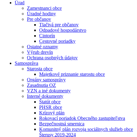
Úrad
Zamestnanci obce
Úradné hodiny
Pre občanov
Tlačivá pre občanov
Odpadové hospodárstvo
Cintorín
Cestovné poriadky
Ostatné oznamy
Výrub drevín
Ochrana osobných údajov
Samospráva
Starosta obce
Majetkové priznanie starostu obce
Orgány samosprávy
Zasadnutia OZ
VZN a iné dokumenty
Interné dokumenty
Štatút obce
PHSR obce
Krízový plán
Rokovací poriadok Obecného zastupiteľstva
Bezpečnostná smernica
Komunitný plán rozvoja sociálnych služieb obce
Šterusy 2019-2024