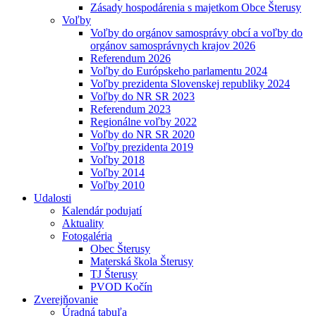
Zásady hospodárenia s majetkom Obce Šterusy
Voľby
Voľby do orgánov samosprávy obcí a voľby do
orgánov samosprávnych krajov 2026
Referendum 2026
Voľby do Európskeho parlamentu 2024
Voľby prezidenta Slovenskej republiky 2024
Voľby do NR SR 2023
Referendum 2023
Regionálne voľby 2022
Voľby do NR SR 2020
Voľby prezidenta 2019
Voľby 2018
Voľby 2014
Voľby 2010
Udalosti
Kalendár podujatí
Aktuality
Fotogaléria
Obec Šterusy
Materská škola Šterusy
TJ Šterusy
PVOD Kočín
Zverejňovanie
Úradná tabuľa