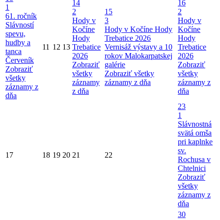
14
16
1
2
15
2
61. ročník
Hody v
3
Hody v
Slávností
Kočíne
Hody v Kočíne
Hody
Kočíne
spevu,
Hody
Trebatice 2026
Hody
hudby a
11
12
13
Trebatice
Vernisáž výstavy a 10
Trebatice
tanca
2026
rokov Malokarpatskej
2026
Červeník
Zobraziť
galérie
Zobraziť
Zobraziť
všetky
Zobraziť všetky
všetky
všetky
záznamy
záznamy z dňa
záznamy z
záznamy z
z dňa
dňa
dňa
23
1
Slávnostná
svätá omša
pri kaplnke
sv.
17
18
19
20
21
22
Rochusa v
Chtelnici
Zobraziť
všetky
záznamy z
dňa
30