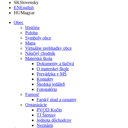
SK
Slovensky
EN
English
HU
Magyar
Obec
História
Poloha
Symboly obce
Mapa
Virtuálne prehliadky obce
Náučný chodník
Materská škola
Dokumenty a tlačivá
O materskej škole
Prevádzka v MŠ
Kontakty
Školská jedáleň
Fotogaléria
Farnosť
Farský úrad a oznamy
Organizácie
PVOD Kočín
TJ Šterusy
Jednota dôchodcov
Neznámi