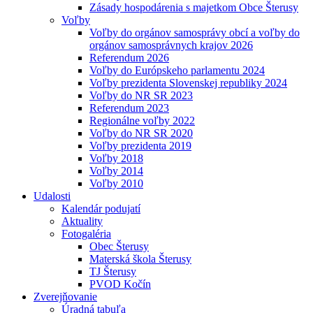
Zásady hospodárenia s majetkom Obce Šterusy
Voľby
Voľby do orgánov samosprávy obcí a voľby do
orgánov samosprávnych krajov 2026
Referendum 2026
Voľby do Európskeho parlamentu 2024
Voľby prezidenta Slovenskej republiky 2024
Voľby do NR SR 2023
Referendum 2023
Regionálne voľby 2022
Voľby do NR SR 2020
Voľby prezidenta 2019
Voľby 2018
Voľby 2014
Voľby 2010
Udalosti
Kalendár podujatí
Aktuality
Fotogaléria
Obec Šterusy
Materská škola Šterusy
TJ Šterusy
PVOD Kočín
Zverejňovanie
Úradná tabuľa