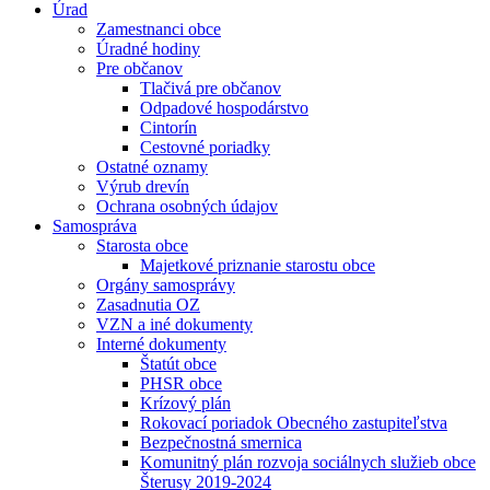
Úrad
Zamestnanci obce
Úradné hodiny
Pre občanov
Tlačivá pre občanov
Odpadové hospodárstvo
Cintorín
Cestovné poriadky
Ostatné oznamy
Výrub drevín
Ochrana osobných údajov
Samospráva
Starosta obce
Majetkové priznanie starostu obce
Orgány samosprávy
Zasadnutia OZ
VZN a iné dokumenty
Interné dokumenty
Štatút obce
PHSR obce
Krízový plán
Rokovací poriadok Obecného zastupiteľstva
Bezpečnostná smernica
Komunitný plán rozvoja sociálnych služieb obce
Šterusy 2019-2024