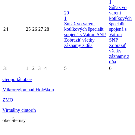
1
Súťaž vo
29
varení
1
kotlíkových
Súťaž vo varení
špecialít
24
25
26
27
28
kotlíkových špecialít
spojená s
spojená s Vatrou SNP
Vatrou
Zobraziť všetky
SNP
záznamy z dňa
Zobraziť
všetky
záznamy z
dňa
31
1
2
3
4
5
6
Geoportál obce
Mikroregion nad Holeškou
ZMO
Virtuálny cintorín
obec
Šterusy