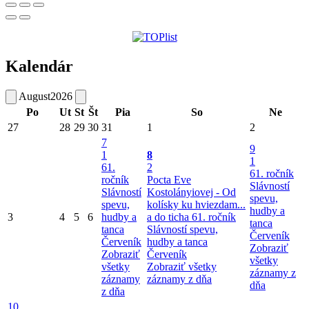
Kalendár
August
2026
Po
Ut
St
Št
Pia
So
Ne
27
28
29
30
31
1
2
7
9
1
8
1
61.
2
61. ročník
ročník
Pocta Eve
Slávností
Slávností
Kostolányiovej - Od
spevu,
spevu,
kolísky ku hviezdam...
hudby a
3
4
5
6
hudby a
a do ticha
61. ročník
tanca
tanca
Slávností spevu,
Červeník
Červeník
hudby a tanca
Zobraziť
Zobraziť
Červeník
všetky
všetky
Zobraziť všetky
záznamy z
záznamy
záznamy z dňa
dňa
z dňa
10