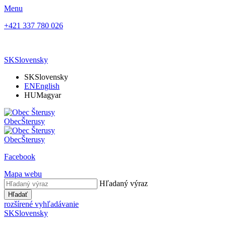
Menu
+421 337 780 026
SK
Slovensky
SK
Slovensky
EN
English
HU
Magyar
Obec
Šterusy
Obec
Šterusy
Facebook
Mapa webu
Hľadaný výraz
Hľadať
rozšírené vyhľadávanie
SK
Slovensky