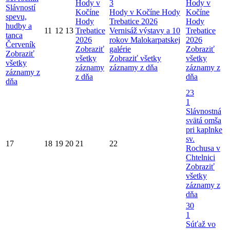
Hody v
3
Hody v
Slávností
Kočíne
Hody v Kočíne
Hody
Kočíne
spevu,
Hody
Trebatice 2026
Hody
hudby a
11
12
13
Trebatice
Vernisáž výstavy a 10
Trebatice
tanca
2026
rokov Malokarpatskej
2026
Červeník
Zobraziť
galérie
Zobraziť
Zobraziť
všetky
Zobraziť všetky
všetky
všetky
záznamy
záznamy z dňa
záznamy z
záznamy z
z dňa
dňa
dňa
23
1
Slávnostná
svätá omša
pri kaplnke
sv.
17
18
19
20
21
22
Rochusa v
Chtelnici
Zobraziť
všetky
záznamy z
dňa
30
1
Súťaž vo