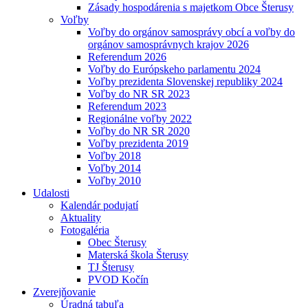
Zásady hospodárenia s majetkom Obce Šterusy
Voľby
Voľby do orgánov samosprávy obcí a voľby do
orgánov samosprávnych krajov 2026
Referendum 2026
Voľby do Európskeho parlamentu 2024
Voľby prezidenta Slovenskej republiky 2024
Voľby do NR SR 2023
Referendum 2023
Regionálne voľby 2022
Voľby do NR SR 2020
Voľby prezidenta 2019
Voľby 2018
Voľby 2014
Voľby 2010
Udalosti
Kalendár podujatí
Aktuality
Fotogaléria
Obec Šterusy
Materská škola Šterusy
TJ Šterusy
PVOD Kočín
Zverejňovanie
Úradná tabuľa