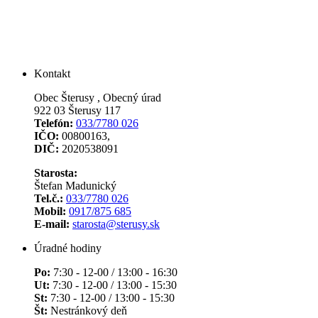
Kontakt
Obec Šterusy , Obecný úrad
922 03 Šterusy 117
Telefón:
033/7780 026
IČO:
00800163,
DIČ:
2020538091
Starosta:
Štefan Madunický
Tel.č.:
033/7780 026
Mobil:
0917/875 685
E-mail:
starosta@sterusy.sk
Úradné hodiny
Po:
7:30 - 12-00 / 13:00 - 16:30
Ut:
7:30 - 12-00 / 13:00 - 15:30
St:
7:30 - 12-00 / 13:00 - 15:30
Št:
Nestránkový deň