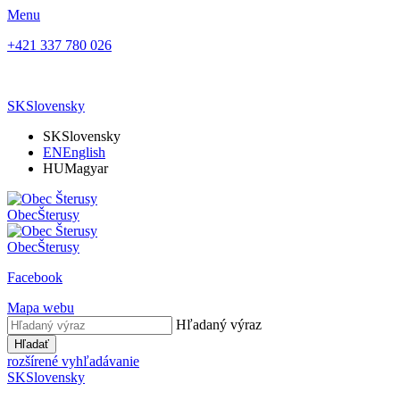
Menu
+421 337 780 026
SK
Slovensky
SK
Slovensky
EN
English
HU
Magyar
Obec
Šterusy
Obec
Šterusy
Facebook
Mapa webu
Hľadaný výraz
Hľadať
rozšírené vyhľadávanie
SK
Slovensky