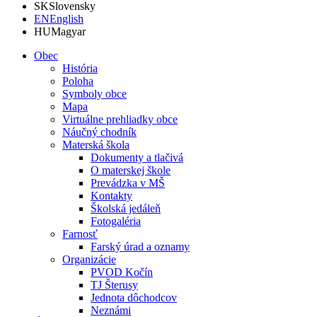
SK
Slovensky
EN
English
HU
Magyar
Obec
História
Poloha
Symboly obce
Mapa
Virtuálne prehliadky obce
Náučný chodník
Materská škola
Dokumenty a tlačivá
O materskej škole
Prevádzka v MŠ
Kontakty
Školská jedáleň
Fotogaléria
Farnosť
Farský úrad a oznamy
Organizácie
PVOD Kočín
TJ Šterusy
Jednota dôchodcov
Neznámi