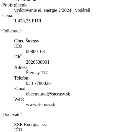
Popis plnenia:
vyúčtovanie el. energie 2/2024 - vodáreň
Cena:
1 428,75 EUR
Odberateľ:
Obec Šterusy
IČO:
00800163
DIČ:
2020538091
Adresa:
Šterusy 117
Telefón:
033 7780026
E-mail:
obecnyurad@sterusy.sk
Web:
www.sterusy.sk
Dodávateľ:
ZSE Energia, a.s.
IČO: