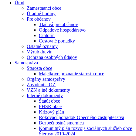
Úrad
Zamestnanci obce
Úradné hodiny
Pre občanov
Tlačivá pre občanov
Odpadové hospodárstvo
Cintorín
Cestovné poriadky
Ostatné oznamy
Výrub drevín
Ochrana osobných údajov
Samospráva
Starosta obce
Majetkové priznanie starostu obce
Orgány samosprávy
Zasadnutia OZ
VZN a iné dokumenty
Interné dokumenty
Štatút obce
PHSR obce
Krízový plán
Rokovací poriadok Obecného zastupiteľstva
Bezpečnostná smernica
Komunitný plán rozvoja sociálnych služieb obce
Šterusy 2019-2024