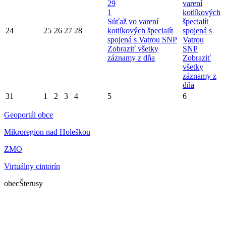
29
varení
1
kotlíkových
Súťaž vo varení
špecialít
24
25
26
27
28
kotlíkových špecialít
spojená s
spojená s Vatrou SNP
Vatrou
Zobraziť všetky
SNP
záznamy z dňa
Zobraziť
všetky
záznamy z
dňa
31
1
2
3
4
5
6
Geoportál obce
Mikroregion nad Holeškou
ZMO
Virtuálny cintorín
obec
Šterusy