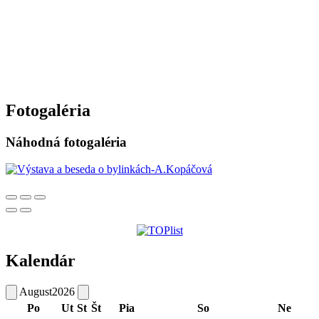
Fotogaléria
Náhodná fotogaléria
Kalendár
August
2026
Po
Ut
St
Št
Pia
So
Ne