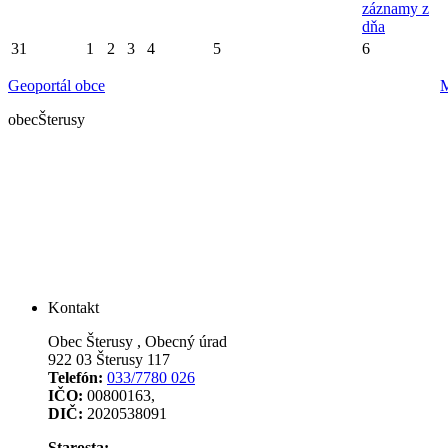
záznamy z
dňa
31
1
2
3
4
5
6
Geoportál obce
M
obec
Šterusy
Kontakt
Obec Šterusy , Obecný úrad
922 03 Šterusy 117
Telefón:
033/7780 026
IČO:
00800163,
DIČ:
2020538091
Starosta: