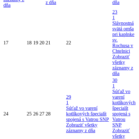
z dňa
dňa
dňa
23
1
Slávnostná
svätá omša
pri kaplnke
sv.
17
18
19
20
21
22
Rochusa v
Chtelnici
Zobraziť
všetky
záznamy z
dňa
30
1
Súťaž vo
29
varení
1
kotlíkových
Súťaž vo varení
špecialít
24
25
26
27
28
kotlíkových špecialít
spojená s
spojená s Vatrou SNP
Vatrou
Zobraziť všetky
SNP
záznamy z dňa
Zobraziť
všetky