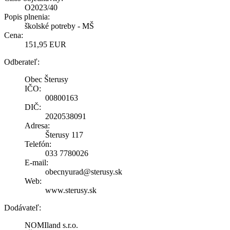
O2023/40
Popis plnenia:
školské potreby - MŠ
Cena:
151,95 EUR
Odberateľ:
Obec Šterusy
IČO:
00800163
DIČ:
2020538091
Adresa:
Šterusy 117
Telefón:
033 7780026
E-mail:
obecnyurad@sterusy.sk
Web:
www.sterusy.sk
Dodávateľ:
NOMIland s.r.o.