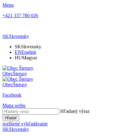
Menu
+421 337 780 026
SK
Slovensky
SK
Slovensky
EN
English
HU
Magyar
Obec
Šterusy
Obec
Šterusy
Facebook
Mapa webu
Hľadaný výraz
Hľadať
rozšírené vyhľadávanie
SK
Slovensky