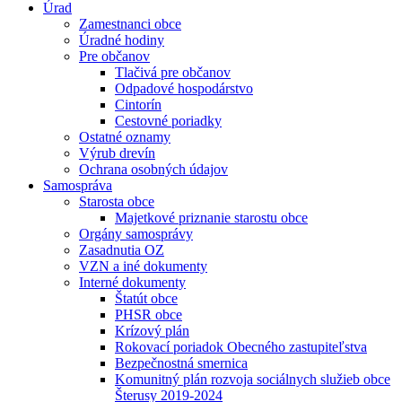
Úrad
Zamestnanci obce
Úradné hodiny
Pre občanov
Tlačivá pre občanov
Odpadové hospodárstvo
Cintorín
Cestovné poriadky
Ostatné oznamy
Výrub drevín
Ochrana osobných údajov
Samospráva
Starosta obce
Majetkové priznanie starostu obce
Orgány samosprávy
Zasadnutia OZ
VZN a iné dokumenty
Interné dokumenty
Štatút obce
PHSR obce
Krízový plán
Rokovací poriadok Obecného zastupiteľstva
Bezpečnostná smernica
Komunitný plán rozvoja sociálnych služieb obce
Šterusy 2019-2024