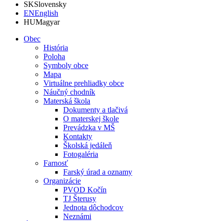
SK
Slovensky
EN
English
HU
Magyar
Obec
História
Poloha
Symboly obce
Mapa
Virtuálne prehliadky obce
Náučný chodník
Materská škola
Dokumenty a tlačivá
O materskej škole
Prevádzka v MŠ
Kontakty
Školská jedáleň
Fotogaléria
Farnosť
Farský úrad a oznamy
Organizácie
PVOD Kočín
TJ Šterusy
Jednota dôchodcov
Neznámi