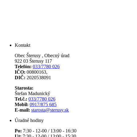
Kontakt
Obec Šterusy , Obecný úrad
922 03 Šterusy 117
Telefón:
033/7780 026
IČO:
00800163,
DIČ:
2020538091
Starosta:
Štefan Madunický
Tel.č.:
033/7780 026
Mobil:
0917/875 685
E-mail:
starosta@sterusy.sk
Úradné hodiny
Po:
7:30 - 12-00 / 13:00 - 16:30
Ut:
7:30 - 12-00 / 13:00 - 15:30