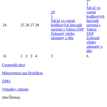
1
Súťaž vo
29
varení
1
kotlíkových
Súťaž vo varení
špecialít
24
25
26
27
28
kotlíkových špecialít
spojená s
spojená s Vatrou SNP
Vatrou
Zobraziť všetky
SNP
záznamy z dňa
Zobraziť
všetky
záznamy z
dňa
31
1
2
3
4
5
6
Geoportál obce
Mikroregion nad Holeškou
ZMO
Virtuálny cintorín
obec
Šterusy