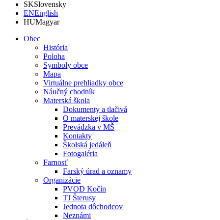
SK
Slovensky
EN
English
HU
Magyar
Obec
História
Poloha
Symboly obce
Mapa
Virtuálne prehliadky obce
Náučný chodník
Materská škola
Dokumenty a tlačivá
O materskej škole
Prevádzka v MŠ
Kontakty
Školská jedáleň
Fotogaléria
Farnosť
Farský úrad a oznamy
Organizácie
PVOD Kočín
TJ Šterusy
Jednota dôchodcov
Neznámi