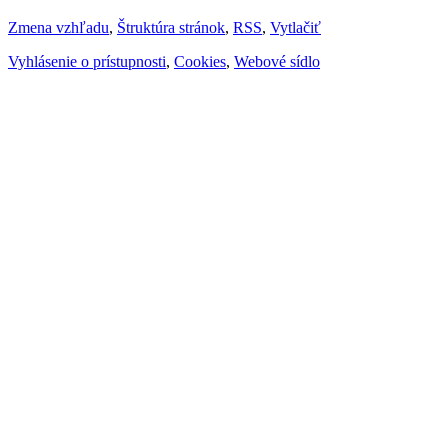
Zmena vzhľadu
,
Štruktúra stránok
,
RSS
,
Vytlačiť
Vyhlásenie o prístupnosti
,
Cookies
,
Webové sídlo