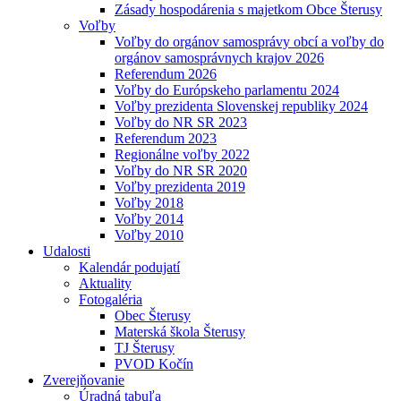
Zásady hospodárenia s majetkom Obce Šterusy
Voľby
Voľby do orgánov samosprávy obcí a voľby do
orgánov samosprávnych krajov 2026
Referendum 2026
Voľby do Európskeho parlamentu 2024
Voľby prezidenta Slovenskej republiky 2024
Voľby do NR SR 2023
Referendum 2023
Regionálne voľby 2022
Voľby do NR SR 2020
Voľby prezidenta 2019
Voľby 2018
Voľby 2014
Voľby 2010
Udalosti
Kalendár podujatí
Aktuality
Fotogaléria
Obec Šterusy
Materská škola Šterusy
TJ Šterusy
PVOD Kočín
Zverejňovanie
Úradná tabuľa