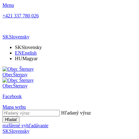
Menu
+421 337 780 026
SK
Slovensky
SK
Slovensky
EN
English
HU
Magyar
Obec
Šterusy
Obec
Šterusy
Facebook
Mapa webu
Hľadaný výraz
Hľadať
rozšírené vyhľadávanie
SK
Slovensky