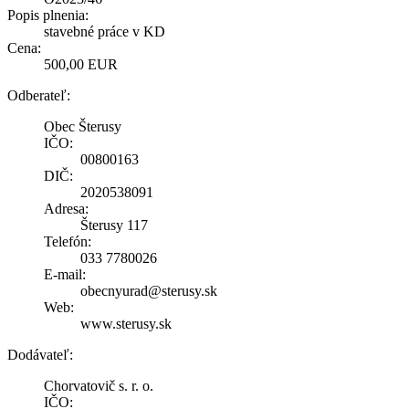
Popis plnenia:
stavebné práce v KD
Cena:
500,00 EUR
Odberateľ:
Obec Šterusy
IČO:
00800163
DIČ:
2020538091
Adresa:
Šterusy 117
Telefón:
033 7780026
E-mail:
obecnyurad@sterusy.sk
Web:
www.sterusy.sk
Dodávateľ:
Chorvatovič s. r. o.
IČO: