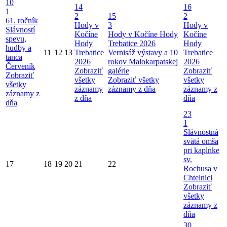
10
14
16
1
2
15
2
61. ročník
Hody v
3
Hody v
Slávností
Kočíne
Hody v Kočíne
Hody
Kočíne
spevu,
Hody
Trebatice 2026
Hody
hudby a
11
12
13
Trebatice
Vernisáž výstavy a 10
Trebatice
tanca
2026
rokov Malokarpatskej
2026
Červeník
Zobraziť
galérie
Zobraziť
Zobraziť
všetky
Zobraziť všetky
všetky
všetky
záznamy
záznamy z dňa
záznamy z
záznamy z
z dňa
dňa
dňa
23
1
Slávnostná
svätá omša
pri kaplnke
sv.
17
18
19
20
21
22
Rochusa v
Chtelnici
Zobraziť
všetky
záznamy z
dňa
30