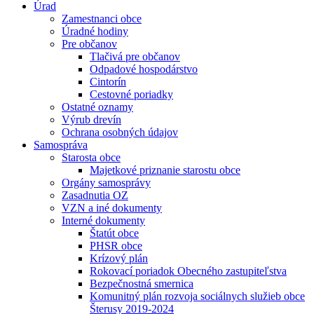
Úrad
Zamestnanci obce
Úradné hodiny
Pre občanov
Tlačivá pre občanov
Odpadové hospodárstvo
Cintorín
Cestovné poriadky
Ostatné oznamy
Výrub drevín
Ochrana osobných údajov
Samospráva
Starosta obce
Majetkové priznanie starostu obce
Orgány samosprávy
Zasadnutia OZ
VZN a iné dokumenty
Interné dokumenty
Štatút obce
PHSR obce
Krízový plán
Rokovací poriadok Obecného zastupiteľstva
Bezpečnostná smernica
Komunitný plán rozvoja sociálnych služieb obce
Šterusy 2019-2024