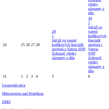
všetky
záznamy z
dňa
30
1
Súťaž vo
29
varení
1
kotlíkových
Súťaž vo varení
špecialít
24
25
26
27
28
kotlíkových špecialít
spojená s
spojená s Vatrou SNP
Vatrou
Zobraziť všetky
SNP
záznamy z dňa
Zobraziť
všetky
záznamy z
dňa
31
1
2
3
4
5
6
Geoportál obce
Mikroregion nad Holeškou
ZMO