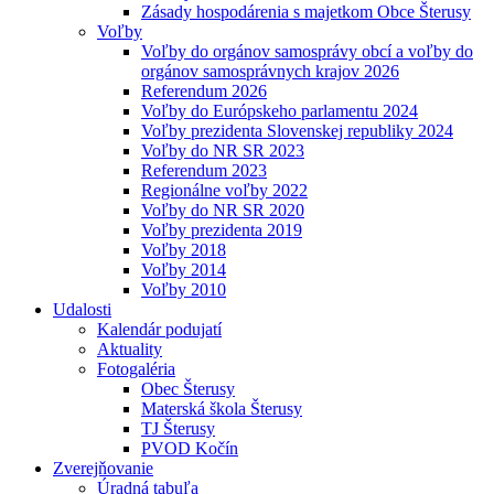
Zásady hospodárenia s majetkom Obce Šterusy
Voľby
Voľby do orgánov samosprávy obcí a voľby do
orgánov samosprávnych krajov 2026
Referendum 2026
Voľby do Európskeho parlamentu 2024
Voľby prezidenta Slovenskej republiky 2024
Voľby do NR SR 2023
Referendum 2023
Regionálne voľby 2022
Voľby do NR SR 2020
Voľby prezidenta 2019
Voľby 2018
Voľby 2014
Voľby 2010
Udalosti
Kalendár podujatí
Aktuality
Fotogaléria
Obec Šterusy
Materská škola Šterusy
TJ Šterusy
PVOD Kočín
Zverejňovanie
Úradná tabuľa