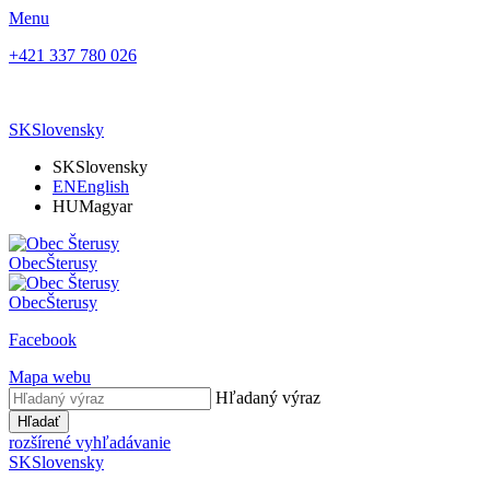
Menu
+421 337 780 026
SK
Slovensky
SK
Slovensky
EN
English
HU
Magyar
Obec
Šterusy
Obec
Šterusy
Facebook
Mapa webu
Hľadaný výraz
Hľadať
rozšírené vyhľadávanie
SK
Slovensky