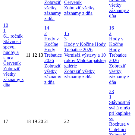
Zobraziť
Červeník
všetky
všetky
Zobraziť všetky
záznamy z
záznamy
záznamy z dňa
dňa
z dňa
10
14
16
1
2
15
2
61. ročník
Hody v
3
Hody v
Slávností
Kočíne
Hody v Kočíne
Hody
Kočíne
spevu,
Hody
Trebatice 2026
Hody
hudby a
11
12
13
Trebatice
Vernisáž výstavy a 10
Trebatice
tanca
2026
rokov Malokarpatskej
2026
Červeník
Zobraziť
galérie
Zobraziť
Zobraziť
všetky
Zobraziť všetky
všetky
všetky
záznamy
záznamy z dňa
záznamy z
záznamy z
z dňa
dňa
dňa
23
1
Slávnostná
svätá omša
pri kaplnke
sv.
17
18
19
20
21
22
Rochusa v
Chtelnici
Zobraziť