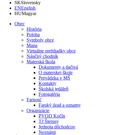
SK
Slovensky
EN
English
HU
Magyar
Obec
História
Poloha
Symboly obce
Mapa
Virtuálne prehliadky obce
Náučný chodník
Materská škola
Dokumenty a tlačivá
O materskej škole
Prevádzka v MŠ
Kontakty
Školská jedáleň
Fotogaléria
Farnosť
Farský úrad a oznamy
Organizácie
PVOD Kočín
TJ Šterusy
Jednota dôchodcov
Neznámi