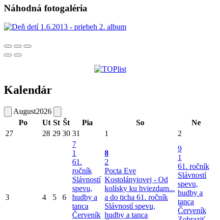
Náhodná fotogaléria
Kalendár
August
2026
Po
Ut
St
Št
Pia
So
Ne
27
28
29
30
31
1
2
7
9
1
8
1
61.
2
61. ročník
ročník
Pocta Eve
Slávností
Slávností
Kostolányiovej - Od
spevu,
spevu,
kolísky ku hviezdam...
hudby a
3
4
5
6
hudby a
a do ticha
61. ročník
tanca
tanca
Slávností spevu,
Červeník
Červeník
hudby a tanca
Zobraziť