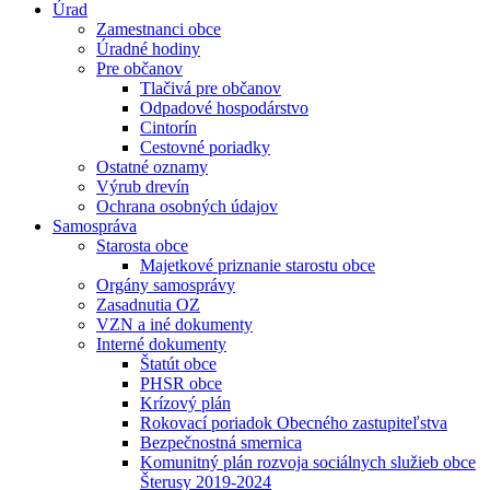
Úrad
Zamestnanci obce
Úradné hodiny
Pre občanov
Tlačivá pre občanov
Odpadové hospodárstvo
Cintorín
Cestovné poriadky
Ostatné oznamy
Výrub drevín
Ochrana osobných údajov
Samospráva
Starosta obce
Majetkové priznanie starostu obce
Orgány samosprávy
Zasadnutia OZ
VZN a iné dokumenty
Interné dokumenty
Štatút obce
PHSR obce
Krízový plán
Rokovací poriadok Obecného zastupiteľstva
Bezpečnostná smernica
Komunitný plán rozvoja sociálnych služieb obce
Šterusy 2019-2024