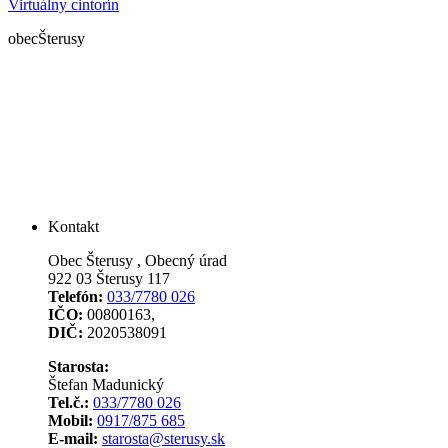
Virtuálny cintorín
obec
Šterusy
Kontakt
Obec Šterusy , Obecný úrad
922 03 Šterusy 117
Telefón:
033/7780 026
IČO:
00800163,
DIČ:
2020538091
Starosta:
Štefan Madunický
Tel.č.:
033/7780 026
Mobil:
0917/875 685
E-mail:
starosta@sterusy.sk