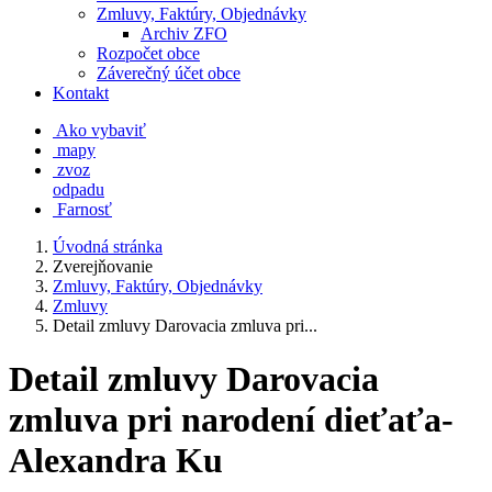
Zmluvy, Faktúry, Objednávky
Archiv ZFO
Rozpočet obce
Záverečný účet obce
Kontakt
Ako vybaviť
mapy
zvoz
odpadu
Farnosť
Úvodná stránka
Zverejňovanie
Zmluvy, Faktúry, Objednávky
Zmluvy
Detail zmluvy Darovacia zmluva pri...
Detail zmluvy Darovacia
zmluva pri narodení dieťaťa-
Alexandra Ku